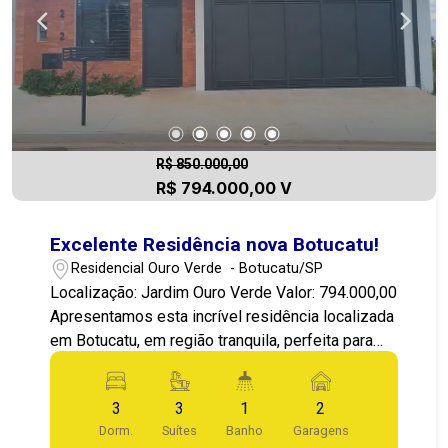
R$ 850.000,00
R$ 794.000,00 V
Excelente Residência nova Botucatu!
Residencial Ouro Verde - Botucatu/SP
Localização: Jardim Ouro Verde Valor: 794.000,00
Apresentamos esta incrível residência localizada
em Botucatu, em região tranquila, perfeita para
quem busca conforto e qualidade de vida. O
imóvel conta com 3 suíte(s), lavabo, ampla sala
3
3
1
2
de estar com pé direito alto, cozinha, sala de
Dorm.
Suítes
Banho
Garagens
jantar, área de serviço e 2 vagas de garagem