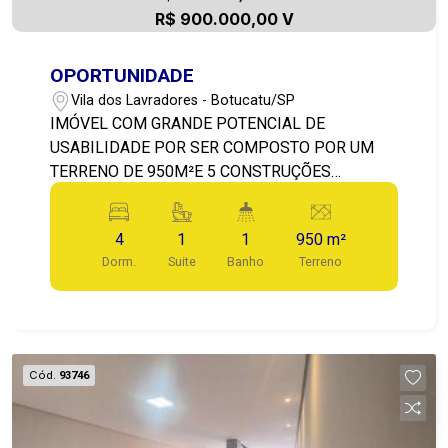
R$ 900.000,00 V
OPORTUNIDADE
Vila dos Lavradores - Botucatu/SP
IMÓVEL COM GRANDE POTENCIAL DE
USABILIDADE POR SER COMPOSTO POR UM
TERRENO DE 950M²E 5 CONSTRUÇÕES
SIMPLES, ANTIGAS DE ALVENARIA.
LOCALIZADO EM UMA ÁREA MISTA
4
1
1
950 m²
(RESIDENCIAL/COMERCIAL) EM UM DOS
Dorm.
Suite
Banho
Terreno
PRINCIPAIS E MAIS TRADICIONAIS BAIRROS
DA CIDADE: VILA DOS LAVRADORES.
Cód.
93746