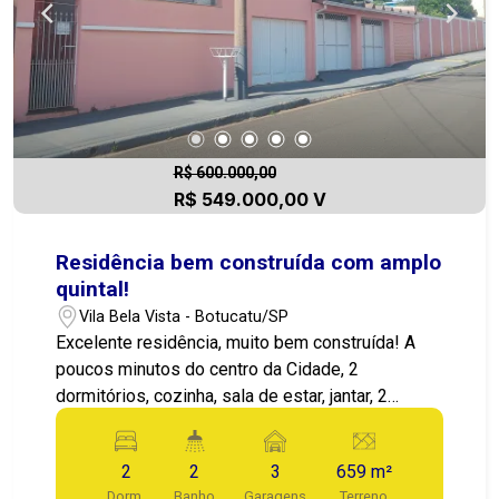
R$ 600.000,00
R$ 549.000,00 V
Residência bem construída com amplo
quintal!
Vila Bela Vista - Botucatu/SP
Excelente residência, muito bem construída! A
poucos minutos do centro da Cidade, 2
dormitórios, cozinha, sala de estar, jantar, 2
banheiros, Quarto de serviço, área de lazer com
churrasqueara, 3 vagas de garagem coberta,
2
2
3
659 m²
amplo quintal, área do terreno total com 18 m2 de
Dorm.
Banho
Garagens
Terreno