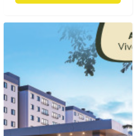
coberta! quintal, área gourmet, banheiro externo,
área de serviços tudo com fino acabamento!
Destaques do Imóvel: Área construída: 180m2
Terreno: 250m2 Garagem para 02 veículos
Acabamentos de alta qualidade, com alumínos
black, portas balcão em todos as suites!
Diferenciais como um espaço gourmet com
churrasqueira! Infraestrutura e Localização: O
imóvel está próximo a avenida principal do
loteamento! 14 99721-9484 Entre em contato
agora mesmo e agende sua visita!