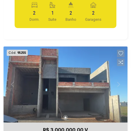
2
1
2
2
Dorm.
Suite
Banho
Garagens
Cód.
95255
R$ 3.000.000,00 V