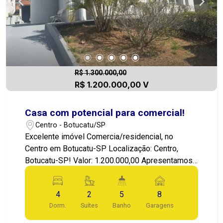
agende uma visita! 14 99721-9484.
R$ 1.300.000,00
R$ 1.200.000,00 V
Casa com potencial para comercial!
Centro - Botucatu/SP
Excelente imóvel Comercia/residencial, no
Centro em Botucatu-SP Localização: Centro,
Botucatu-SP! Valor: 1.200.000,00 Apresentamos
este imóvel com potencial para seu negócio ou
rendimento, localizado na região Central da
4
2
5
8
Cidade, com potencial para comercial, e também
Dorm.
Suítes
Banho
Garagens
o conforto de uma região tranquila, para quer quer
morar, uma residência pertinho de tudo! O imóvel