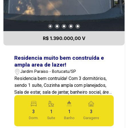
DE TÊNIS, 2 CAMPOS DE FUTEBOL E UMA
MARAVILHOSA PISCINA. IMENSA ÁREA VERDE
COM BELOS JARDINS.
R$ 1.390.000,00 V
Residencia muito bem construída e
ampla area de lazer!
Jardim Paraiso - Botucatu/SP
Residencia bem contruída! Com 3 dormitórios,
sendo 1 suíte, Cozinha ampla com planejados,
Sala de estar, sala de jantar, banheiro social, área
de serviços, espaço de lazer com piscina 4x8
com prainha e aquecida, churrasqueira e forno de
3
1
1
3
pizza e fogão a lenha, tbm possui cozinha, 1
Dorm.
Suite
Banho
Garagens
dormitório, 1 banheiro externo! Placas
fotovoltaica! locliazação privilegiada, no Coração