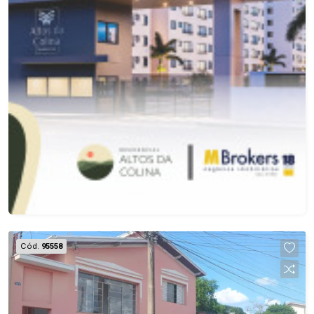
Cód.
95558