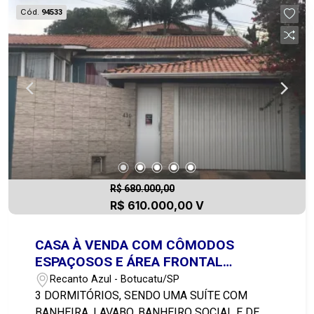
Cód.
94533
R$ 680.000,00
R$ 610.000,00 V
CASA À VENDA COM CÔMODOS
ESPAÇOSOS E ÁREA FRONTAL
GRAMADA EM UM DOS MELHORES
Recanto Azul - Botucatu/SP
BAIRROS DA CIDADE,
3 DORMITÓRIOS, SENDO UMA SUÍTE COM
PRINCIPALMENTE PELA FACILIDADE DE
BANHEIRA, LAVABO, BANHEIRO SOCIAL E DE