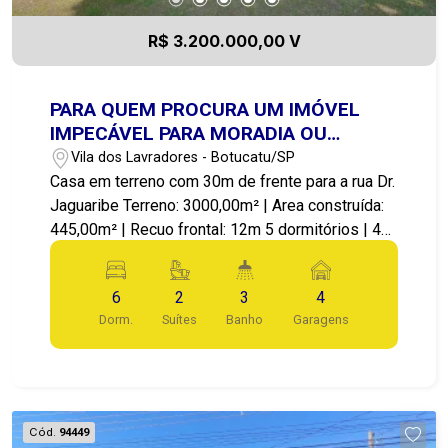
R$ 3.200.000,00 V
PARA QUEM PROCURA UM IMÓVEL
IMPECÁVEL PARA MORADIA OU
IMPLANTAÇÃO DE UMA CLÍNICA, CASA
Vila dos Lavradores - Botucatu/SP
DE REPOUSO, ESCOLA, COM
Casa em terreno com 30m de frente para a rua Dr.
CÔMODOS GRANDES E UMA ÁREA
Jaguaribe Terreno: 3000,00m² | Area construída:
VERDE DE MAIS DE 2.000 M² PARA
445,00m² | Recuo frontal: 12m 5 dormitórios | 4
MOMENTOS DE LAZER E
vagas cobertas Residência projetada em estilo
RELAXAMENTO.
mediterrâneo pelo arquiteto João Chaddad,
6
2
3
4
implantada em terreno com leve declive e está
Dorm.
Suítes
Banho
Garagens
organizada em 2 pavimentos: térreo e inferior.
Possui sistema de alarme com 6 câmeras de
monitoramento. A casa é banhada por luz natural
durante todo o dia, é repleta de armários
embutidos. Pavimento Térreo, localiza-se o
Cód.
94449
corpo principal da casa: · Sala de estar com 60m²,