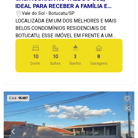
IDEAL PARA RECEBER A FAMÍLIA E
AMIGOS PARA MOMENTOS DE
Vale do Sol - Botucatu/SP
DESCONTRAÇÃO E DIVERSÃO
LOCALIZADA EM UM DOS MELHORES E MAIS
BELOS CONDOMÍNIOS RESIDENCIAIS DE
BOTUCATU, ESSE IMÓVEL EM FRENTE A UM
LINDO LAGO LEVARÁ VOCÊ, SUA FAMÍLIA E
AMIGOS A EXPERIÊNCIAS INCRÍVEIS JUNTO À
10
10
3
8
NATUREZA. A CASA PRINCIPAL CONTEM SALA
Dorm.
Suítes
Banho
Garagens
DE ESTAR, SALA DE JANTAR, SALA DE TV COM
LAREIRA, LAVABO, COPA/COZINHA, DESPENSA,
BANHEIRO, ÁREA DE SERVIÇO, 8 SUÍTES,
JARDIM DE INVERNO E VARANDA. SALÃO DE
JOGOS COM BANHEIRO E 2 SUITES.
Cód.
95487
CONFORTÁVEL CASA DE CASEIRO COM SALA, 2
DORMITÓRIOS, BANHEIRO, COZINHA E COPA
PARA MOMENTOS DE LAZER, VOCÊ PODE
DESFRUTAR DE QUIOSQUE COM
CHURRASQUEIRA E FORNO À LENHA, QUADRA