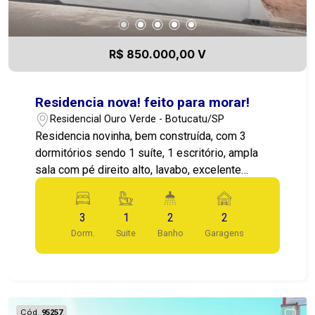
R$ 850.000,00 V
Residencia nova! feito para morar!
Residencial Ouro Verde - Botucatu/SP
Residencia novinha, bem construída, com 3
dormitórios sendo 1 suíte, 1 escritório, ampla
sala com pé direito alto, lavabo, excelente
acabamento, todas as portas em madeira maciça,
cozinha bem projetada, espaço de lazer com
3
1
2
2
mesa de bilhar/jantar, espaço gourmet com
Dorm.
Suite
Banho
Garagens
churrasqueira, área de serviços, banheiro externo
e quarto de despejo.
Cód.
95257