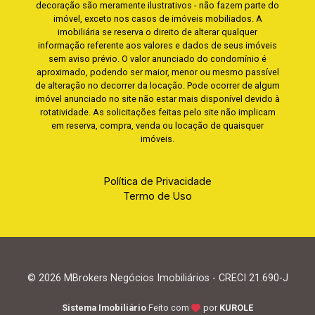
decoração são meramente ilustrativos - não fazem parte do
imóvel, exceto nos casos de imóveis mobiliados. A
imobiliária se reserva o direito de alterar qualquer
informação referente aos valores e dados de seus imóveis
sem aviso prévio. O valor anunciado do condomínio é
aproximado, podendo ser maior, menor ou mesmo passível
de alteração no decorrer da locação. Pode ocorrer de algum
imóvel anunciado no site não estar mais disponível devido à
rotatividade. As solicitações feitas pelo site não implicam
em reserva, compra, venda ou locação de quaisquer
imóveis.
Política de Privacidade
Termo de Uso
© 2026 MBrokers Negócios Imobiliários - CRECI 21.690-J
Sistema Imobiliário
Feito com
por
KUROLE