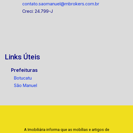
contato.saomanuel@mbrokers.com.br
Creci: 24.799-J
Links Úteis
Prefeituras
Botucatu
São Manuel
A Imobiliária informa que as mobílias e artigos de