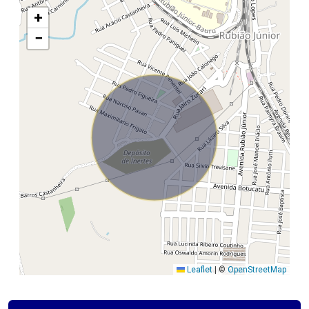
+
−
Leaflet
|
©
OpenStreetMap