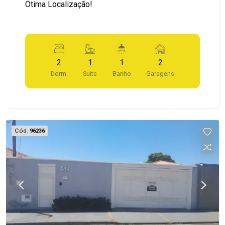
Ótima Localização!
2
1
1
2
Dorm.
Suite
Banho
Garagens
Cód.
96236