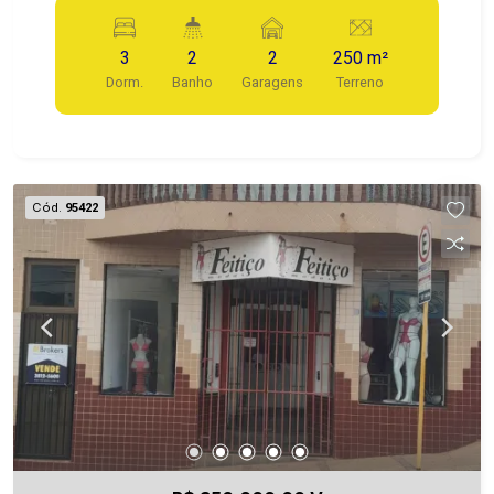
3
2
2
250 m²
Dorm.
Banho
Garagens
Terreno
Cód.
95422