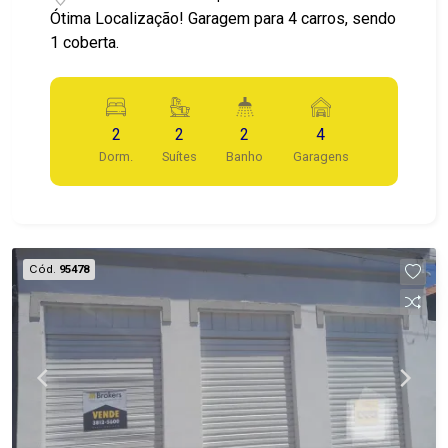
Ótima Localização! Garagem para 4 carros, sendo
1 coberta.
2
2
2
4
Dorm.
Suítes
Banho
Garagens
Cód.
95478