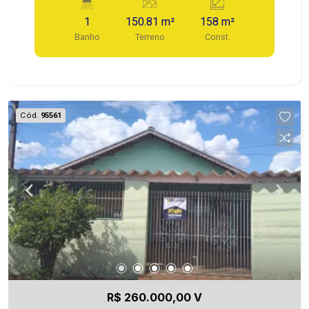
1
150.81 m²
158 m²
Banho
Terreno
Const.
Cód.
95561
R$ 260.000,00 V