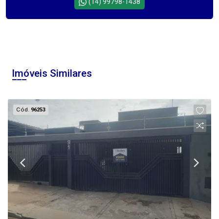
(14) 99798-1438
Imóveis Similares
Cód.
96253