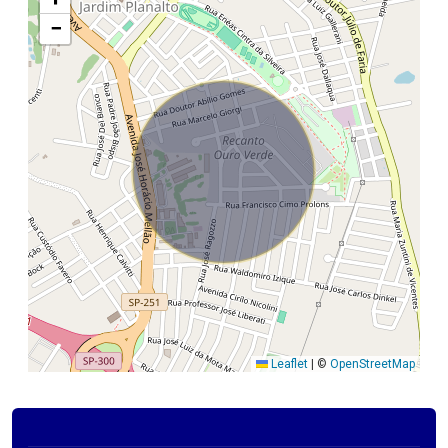
−
Leaflet
|
©
OpenStreetMap