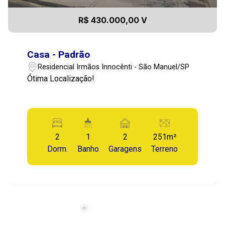
R$ 430.000,00 V
Casa - Padrão
Residencial Irmãos Innocênti - São Manuel/SP
Ótima Localização!
2
1
2
251m²
Dorm.
Banho
Garagens
Terreno