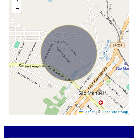
−
Leaflet
|
©
OpenStreetMap