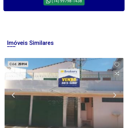
(14) 99798-1438
Imóveis Similares
Cód.
25914