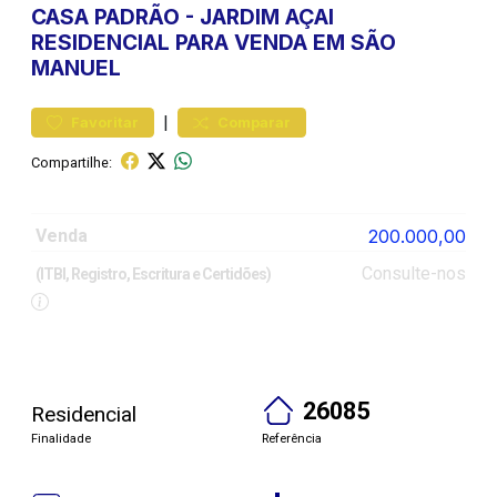
CASA
PADRÃO
-
JARDIM AÇAI
RESIDENCIAL PARA VENDA EM SÃO
MANUEL
|
Favoritar
Comparar
Compartilhe:
Venda
200.000,00
Consulte-nos
(ITBI, Registro, Escritura e Certidões)
26085
Residencial
Finalidade
Referência